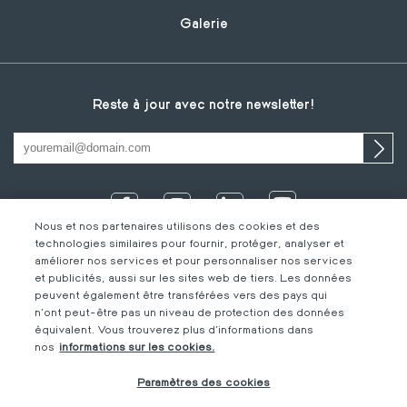
Galerie
Reste à jour avec notre newsletter!
Nous et nos partenaires utilisons des cookies et des
technologies similaires pour fournir, protéger, analyser et
améliorer nos services et pour personnaliser nos services
et publicités, aussi sur les sites web de tiers. Les données
peuvent également être transférées vers des pays qui
n'ont peut-être pas un niveau de protection des données
équivalent. Vous trouverez plus d'informations dans
IT
Footer
Mentions légales
FR
nos
informations sur les cookies.
DE
bottom
Code de Conduite
FR
Paramètres des cookies
FR
M-Concern
EN
Privacy Policy &