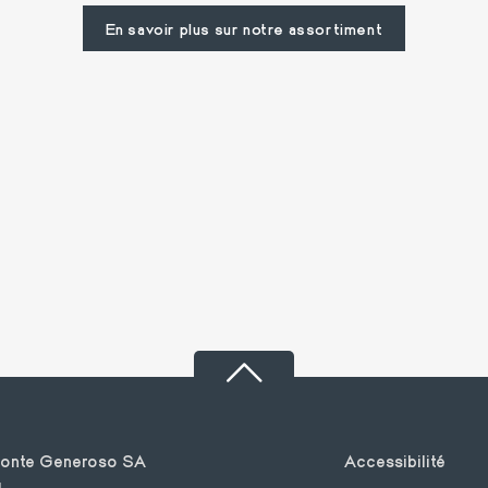
En savoir plus sur notre assortiment
Footer
Monte Generoso SA
Accessibilité
1