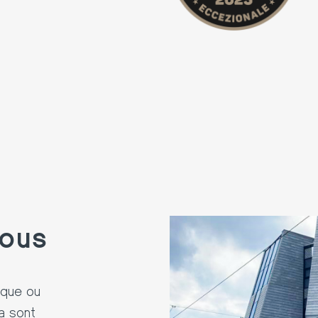
tous
ique
ou
a
sont