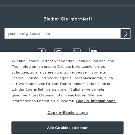
Bleiben Sie informiert!
Wir und unsere Partner verwenden Cookies und ähnliche
Technologien, um unsere Dienste bereitzustellen, zu
schützen, zu analysieren und zu verbessern sowie um
unsere Dienste und Werbungen zu personalisieren, auch
auf Webseiten von Dritten. Dabei können Daten auch in
Länder übermittelt werden, die möglicherweise kein
gleichwertiges Datenschutzniveau haben. Weitere
IT
Footer
Rechtliche Hinweise
DE
Informationen findest du in unseren
Cookie-Informationen.
DE
bottom
Verhaltenskodex
FR
Cookie-Einstellungen
DE
M-Concern
EN
Privacy Policy & Impressum
Alle Cookies ablehnen
Cookie-Einstellungen