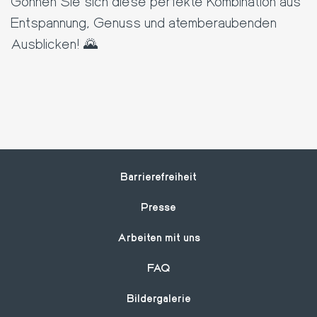
Gönnen Sie sich diese perfekte Kombination aus
Entspannung, Genuss und atemberaubenden
Ausblicken! 🌄
Footer
Barrierefreiheit
Presse
Arbeiten mit uns
FAQ
Bildergalerie