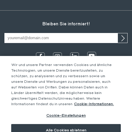
Bleiben Sie informiert!
Wir und unsere Partner verwenden Cookies und ähnliche
Technologien, um unsere Dienste bereitzustellen, zu
schützen, zu analysieren und zu verbessern sowie um
unsere Dienste und Werbungen zu personalisieren, auch
auf Webseiten von Dritten. Dabei können Daten auch in
Länder übermittelt werden, die möglicherweise kein
gleichwertiges Datenschutzniveau haben. Weitere
IT
Footer
Rechtliche Hinweise
DE
Informationen findest du in unseren
Cookie-Informationen.
DE
bottom
Verhaltenskodex
FR
Cookie-Einstellungen
DE
M-Concern
EN
Privacy Policy & Impressum
Alle Cookies ablehnen
Cookie-Einstellungen