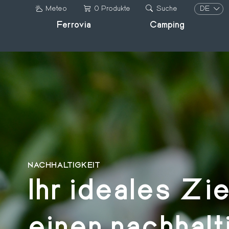
Direkt
DE
Meteo
0 Produkte
Suche
zum
Ferrovia
Camping
IT
Inhalt
DE
FR
EN
NACHHALTIGKEIT
Ihr ideales Zie
einen nachhalt