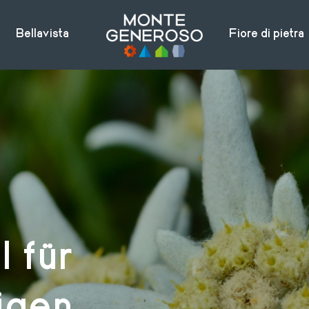
Bellavista
Fiore di pietra
l für
igen