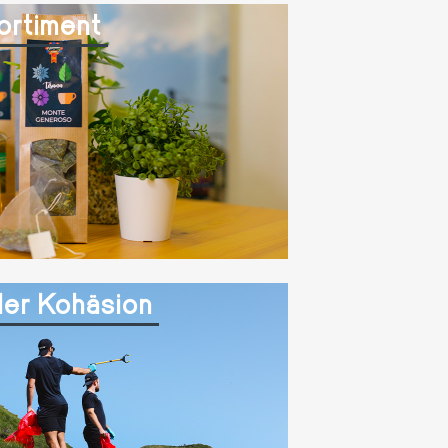
ortiment
ler Kohäsion