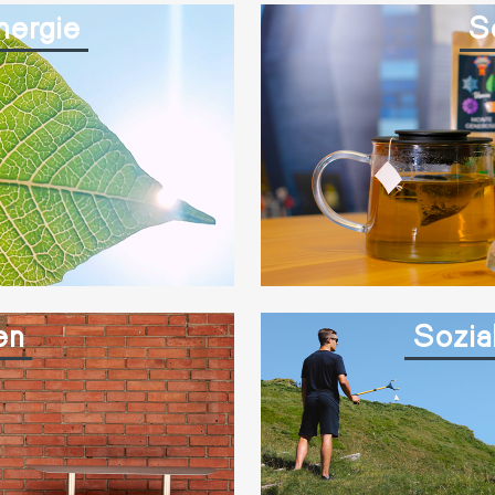
nergie
S
en
Sozia