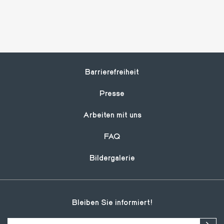
Tessin
eines neuen Bauwerks
Brügger
ein typisches, aber modernes
des Migros-Kulturprozent
Dienste für die Wintersaison an
und Einzelreisende
Grotto umgewandelt
Footer
Barrierefreiheit
Presse
Arbeiten mit uns
FAQ
Bildergalerie
Bleiben Sie informiert!