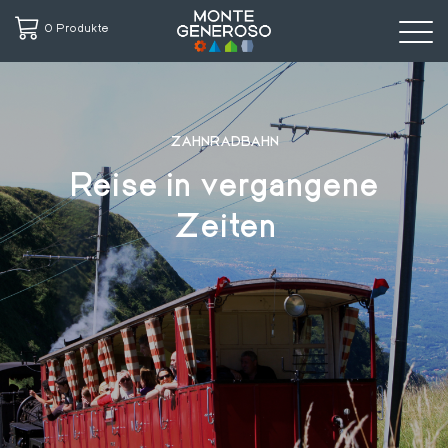
0 Produkte
Direkt
zum
Inhalt
ZAHNRADBAHN
Reise in vergangene
Zeiten