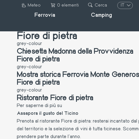
Salta
IT
Meteo
0 elementi
Cerca
al
Ferrovia
Camping
IT
contenuto
DE
principale
FR
Fiore di pietra
EN
grey-colour
Chiesetta Madonna della Provvidenza
Fiore di pietra
grey-colour
Mostra storica Ferrovia Monte Genero
Fiore di pietra
grey-colour
Ristorante Fiore di pietra
Per saperne di più su
Ristorante
Assapora il gusto del Ticino
Fiore
Prenota al ristorante Fiore di pietra: resterai incantato dal
di
del territorio e la selezione di vini è tutta ticinese. Scomm
pietra
prendere parte durante l’anno.