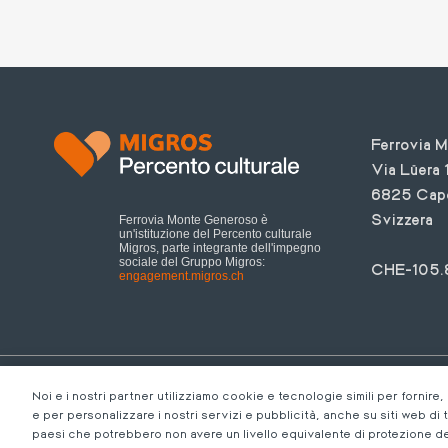
Testo
Ferrovia 
Via Lüera 
6825 Cap
Svizzera
Ferrovia Monte Generoso è
un'istituzione del Percento culturale
Migros, parte integrante dell'impegno
sociale del Gruppo Migros:
CHE-105.
engagement.migros.ch
Footer
Informazioni legali
Codice di Condotta
M-Concern
Noi e i nostri partner utilizziamo cookie e tecnologie simili per fornire,
bottom
Condizioni generali
e per personalizzare i nostri servizi e pubblicità, anche su siti web di 
IT
paesi che potrebbero non avere un livello equivalente di protezione dei