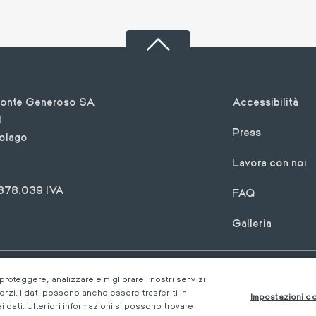
Footer
Monte Generoso SA
Accessibilità
1
Press
olago
Lavora con noi
878.039 IVA
FAQ
Galleria
Privacy Policy & Impressum
Impostazioni cookie
 proteggere, analizzare e migliorare i nostri servizi
terzi. I dati possono anche essere trasferiti in
Impostazioni c
 dati. Ulteriori informazioni si possono trovare