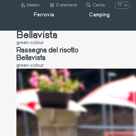
Salta
IT
Meteo
0 elementi
Cerca
al
Ferrovia
Camping
IT
contenuto
DE
principale
FR
Bellavista
EN
green-colour
Rassegna del risotto
Bellavista
green-colour