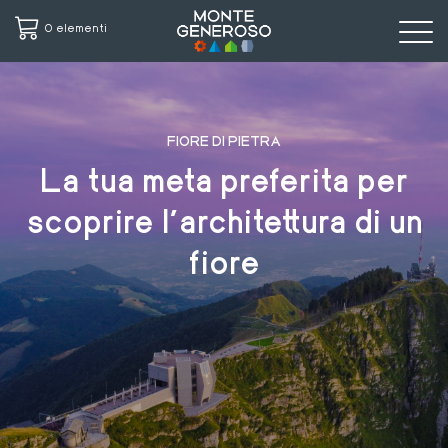
0 elementi
Salta
al
contenuto
FIORE DI PIETRA
principale
La tua meta preferita per
scoprire l'architettura di un
fiore