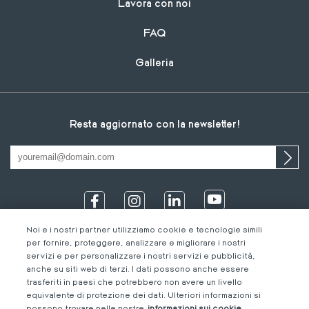
Lavora con noi
FAQ
Galleria
Resta aggiornato con la newsletter!
Noi e i nostri partner utilizziamo cookie e tecnologie simili
per fornire, proteggere, analizzare e migliorare i nostri
servizi e per personalizzare i nostri servizi e pubblicità,
anche su siti web di terzi. I dati possono anche essere
trasferiti in paesi che potrebbero non avere un livello
equivalente di protezione dei dati. Ulteriori informazioni si
IT
Footer
Informazioni legali
IT
possono trovare nelle nostre
informazioni sui cookie.