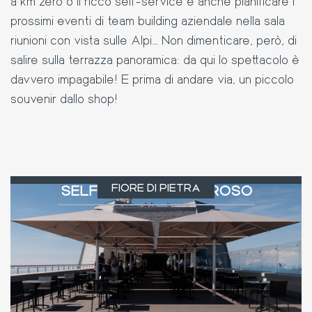
a km zero o il ricco self-service e anche pianificare i
prossimi eventi di team building aziendale nella sala
riunioni con vista sulle Alpi… Non dimenticare, però, di
salire sulla terrazza panoramica: da qui lo spettacolo è
davvero impagabile! E prima di andare via, un piccolo
souvenir dallo shop!
FIORE DI PIETRA
SELF-SERVICE GENEROSO