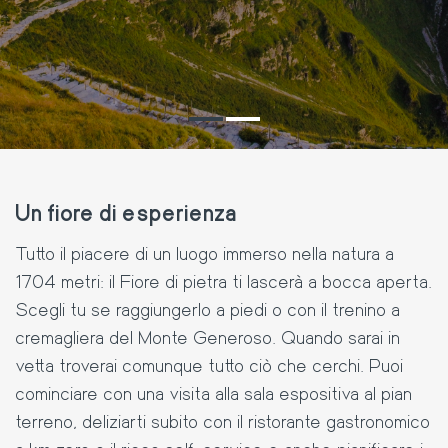
Un fiore di esperienza
Tutto il piacere di un luogo immerso nella natura a
1704 metri: il Fiore di pietra ti lascerà a bocca aperta.
Scegli tu se raggiungerlo a piedi o con il trenino a
cremagliera del Monte Generoso. Quando sarai in
vetta troverai comunque tutto ciò che cerchi. Puoi
cominciare con una visita alla sala espositiva al pian
terreno, deliziarti subito con il ristorante gastronomico